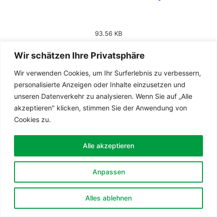
93.56 KB
Wir schätzen Ihre Privatsphäre
Wir verwenden Cookies, um Ihr Surferlebnis zu verbessern,
2025_03_16 – Reminiszere.pdf
personalisierte Anzeigen oder Inhalte einzusetzen und
unseren Datenverkehr zu analysieren. Wenn Sie auf „Alle
akzeptieren" klicken, stimmen Sie der Anwendung von
128.32 KB
Cookies zu.
Alle akzeptieren
2025_03_09 – Invokavit.pdf
Anpassen
Alles ablehnen
215.34 KB